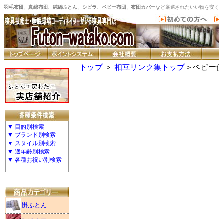
羽毛布団
、
真綿布団
、
純綿ふとん
、
シビラ
、
ベビー布団
、
布団カバー
など厳選されたいい物を安く
トップ
＞
相互リンク集トップ
＞ベビー
▼ 目的別検索
▼ ブランド別検索
▼ スタイル別検索
▼ 適年齢別検索
▼ 各種お祝い別検索
掛ふとん