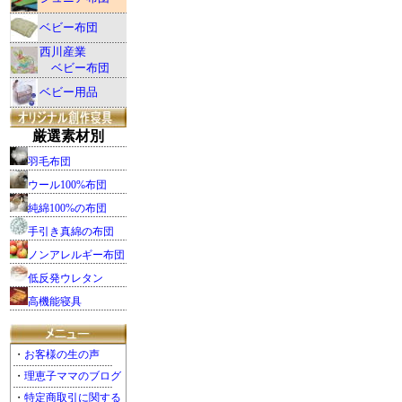
ベビー布団
西川産業
ベビー布団
ベビー用品
厳選素材別
羽毛布団
ウール100%布団
純綿100%の布団
手引き真綿の布団
ノンアレルギー布団
低反発ウレタン
高機能寝具
・
お客様の生の声
・
理恵子ママのブログ
・
特定商取引に関する