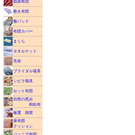
肌掛布団
敷き布団
敷パッド
布団カバー
まくら
タオルケット
毛布
ブライダル寝具
シビラ寝具
セット布団
自然の恵み
和紡布
厳選 雑貨
座布団
クッション
ジュニア布団