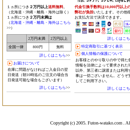
１ヵ所につき
２万円以上
送料無料
。
代金引換手数料は10,000円以上
（北海道・沖縄・離島・海外は除く）
弊社が負担
いたします。その他
１ヵ所につき
２万円未満は
お支払方法で決済できます。
（
北海道・沖縄・離島・海外はこちら
>>）
詳しくはこち
2万円未満
2万円以上
特定商取引に基づく表示
全国一律
800円
無料
個人情報の保護について
詳しくはこちら
>>
お客様とのやり取りの中で得た
お届けについて
情報を法律によって要求された
在庫に問題がなければご入金日の翌
以外、第三者に譲渡または利用
日発送（朝10時迄のご注文の場合当
事は一切ございません。どうぞ
日発送可能な場合もございます）
してご利用下さい。
詳しくはこちら
>>
詳しくはこち
Copyright (c) 2005. Futon-watako.com . Al