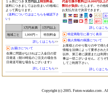
１ヵ所につき
３万円以上
特別料金
。
代金引換手数料は10,000円以上
送料につきましてはお住まいの地域に
弊社が負担
いたします。その他
よって異なります。
お支払方法で決済できます。
（
送料についてははこちらを確認下さ
い
）
詳しくはこち
3万円未満
3万円以上
特定商取引に基づく表示
地域ごと
1,000円～
特別料金
個人情報の保護について
詳しくはこちら
>>
お客様とのやり取りの中で得た
お届けについて
情報を法律によって要求された
在庫に問題がなければご入金日の翌
以外、第三者に譲渡または利用
日発送（朝10時迄のご注文の場合当
事は一切ございません。どうぞ
日発送可能な場合もございます）
してご利用下さい。
詳しくはこちら
>>
詳しくはこち
Copyright (c) 2005. Futon-watako.com . Al