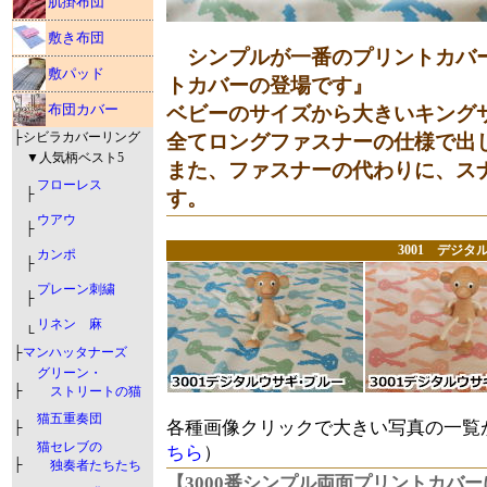
肌掛布団
敷き布団
シンプルが一番のプリントカバー
敷パッド
トカバーの登場です』
布団カバー
ベビーのサイズから大きいキング
├シビラカバーリング
全てロングファスナーの仕様で出
▼人気柄ベスト5
また、ファスナーの代わりに、ス
フローレス
├
す。
ウアウ
├
3001 デジタ
カンポ
├
プレーン刺繍
├
リネン 麻
└
├
マンハッタナーズ
グリーン・
├
ストリートの猫
猫五重奏団
各種画像クリックで大きい写真の一覧
├
猫セレブの
ちら
）
├
独奏者たちたち
【3000番シンプル両面プリントカバ