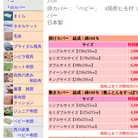
バー
ー
└
白カバー
掛カバー：「ベビー」 4箇所ヒモ付
バー
まくら
日本製
タオルケット
毛布
掛けカバー 組成：綿100％
サイズ
特別
ブライダル寝具
シングルサイズ【150x210㎝】
3,6
シビラ寝具
セミダブルサイズ【170x210㎝】
6,0
ダブルサイズ【190x210㎝】
6,3
セット布団
クイーンサイズ【210x210㎝】
7,0
自然の恵み
キングサイズ【230x210㎝】
8,0
和紡布
価格は全て消費税別の
厳選 雑貨
敷きカバー 組成：綿100％（敷ふとんをすっ
座布団
サイズ
特別
クッション
シングルサイズ【105x215㎝】
3,1
ジュニア布団
セミダブルサイズ【125x215㎝】
4,3
ダブルサイズ【145x215㎝】
4,5
ベビー布団
クイーンサイズ【165x215㎝】
6,0
西川産業
価格は全て消費税別の
ベビー布団