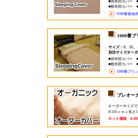
■掛布団カバー 
■敷布団カバー 
9500番無
1000番プ
サイズ：
B、BL、
別注サイズオーダ
■掛布団カバー 
■敷布団カバー 
1000番プ
プレオー
オーダーサイズで
巾105ｃｍｘ長
ネット価格 8,4