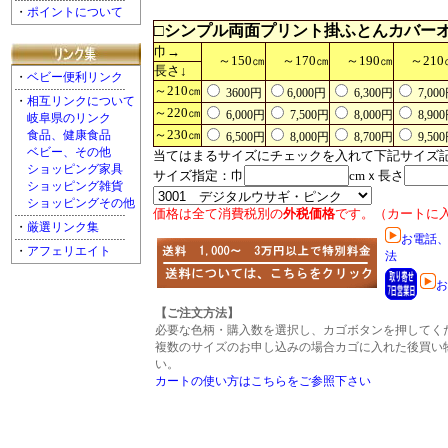
・
ポイントについて
□シンプル両面プリント掛ふとんカバー
巾→
～150㎝
～170㎝
～190㎝
～210
長さ↓
・
ベビー便利リンク
～210㎝
3600円
6,000円
6,300円
7,00
・
相互リンクについて
～220㎝
6,000円
7,500円
8,000円
8,90
岐阜県のリンク
～230㎝
食品、健康食品
6,500円
8,000円
8,700円
9,50
ベビー、その他
当てはまるサイズにチェックを入れて下記サイズ
ショッピング家具
サイズ指定：巾
cmｘ長さ
ショッピング雑貨
ショッピングその他
価格は全て消費税別の
外税価格
です。（カートに
・
厳選リンク集
お電話
・
アフェリエイト
法
お
【ご注文方法】
必要な色柄・購入数を選択し、カゴボタンを押してく
複数のサイズのお申し込みの場合カゴに入れた後買い
い。
カートの使い方はこちらをご参照下さい