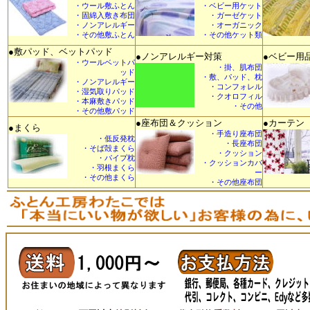
・ウール敷ふとん
・ベビー用ケット
・固綿入敷き布団
・ガーゼケット
・ノンアレルギー
・オーガニック
・その他敷ふとん
・その他ケット類
●敷パッド、ベットパッド
●ノンアレルギー対策
●ベビー用
・ウールベットパ
・掛、肌布団
ッド
・敷、パッド、枕
・ノンアレルギー
・コンフォレル
・湿気取りパッド
・クオロフィル
・本麻敷きパッド
・その他
・その他敷パッド
●座布団＆クッション
●カーテン
●まくら
・手造り座布団
・低反発枕
・長座布団
・そば殻まくら
・クッション
・パイプ枕
・クッションカバ
・羽根まくら
ー
・その他まくら
・その他座布団