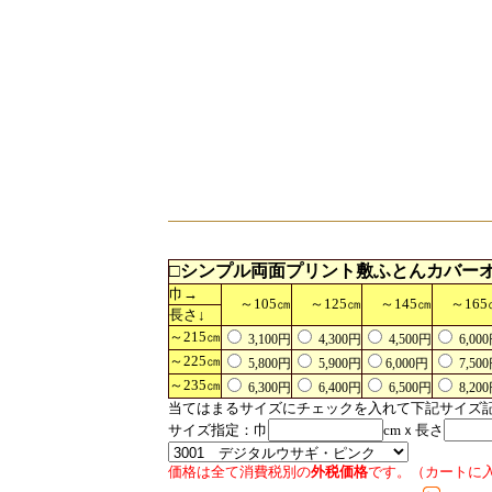
□
シンプル両面プリント
敷ふとんカバー
巾→
～105㎝
～125㎝
～145㎝
～165
長さ↓
～215㎝
3,100円
4,300円
4,500円
6,00
～225㎝
5,800円
5,900円
6,000円
7,50
～235㎝
6,300円
6,400円
6,500円
8,20
当てはまるサイズにチェックを入れて下記サイズ
サイズ指定：巾
cmｘ長さ
価格は全て消費税別の
外税価格
です。（カートに