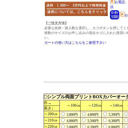
お電話
法
お
【ご注文方法】
必要な色柄・購入数を選択し、カゴボタンを押してく
複数のサイズのお申し込みの場合カゴに入れた後買い
い。
カートの使い方はこちらをご参照下さい
□
シンプル両面プリント
BOXカバーオー
巾→
～100㎝
～120㎝
～140㎝
長さ↓
～200㎝
3,800円
4,800円
5,300円
～210㎝
4,900円
5,500円
6,300円
～220㎝
5,800円
6,200円
6,800円