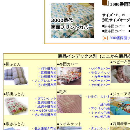
3000番
サイズ：
B、BL、
別注サイズオーダ
■掛布団カバー 
■敷布団カバー 
3000番両
商品インデックス別（ここから商品
●ベビー布
●掛ふとん
●布団カバー
・羽毛掛布団
・シビラカバー
・真綿掛布団
・モダンペッツ
・純綿掛布団
・カラー無地
・ノンアレルギー
・ベビーカバー
・その他掛布団
・その他カバー
●毛布
●肌掛ふとん
●ジュニア
・シルク、カシミ
・ダウンケット
ヤ
・真綿肌掛布団
・綿毛布
・純綿中掛布団
・アクリル毛布
・ウール100％肌掛
・キャメル毛布
・その他肌掛布団
・その他毛布
●敷きふとん
●タオルケット
●西川産業
・低反発敷き布団
・タオルケット