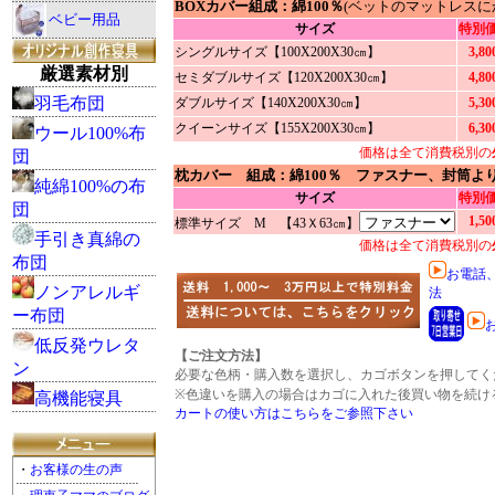
BOXカバー組成：綿100％
(ベットのマットレス
ベビー用品
サイズ
特別
シングルサイズ【100X200X30㎝】
3,8
厳選素材別
セミダブルサイズ【120X200X30㎝】
4,8
羽毛布団
ダブルサイズ【140X200X30㎝】
5,3
クイーンサイズ【155X200X30㎝】
6,3
ウール100%布
価格は全て消費税別の
団
枕カバー 組成：綿100％ ファスナー、封筒よ
純綿100%の布
サイズ
特別
団
1,5
標準サイズ M 【43Ｘ63㎝】
手引き真綿の
価格は全て消費税別の
布団
お電話
ノンアレルギ
法
ー布団
低反発ウレタ
【ご注文方法】
ン
必要な色柄・購入数を選択し、カゴボタンを押してく
※色違いを購入の場合はカゴに入れた後買い物を続け
高機能寝具
カートの使い方はこちらをご参照下さい
・
お客様の生の声