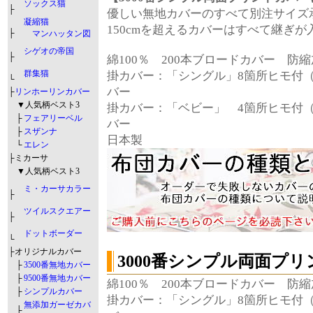
ソックス猫
├
優しい無地カバーのすべて別注サイズ
凝縮猫
150cmを超えるカバーはすべて継ぎが
├
マンハッタン図
シゲオの帝国
├
綿100％ 200本ブロードカバー 
群集猫
掛カバー：「シングル」8箇所ヒモ付
└
バー
├
リンホーリンカバー
▼人気柄ベスト3
掛カバー：「ベビー」 4箇所ヒモ付
├
フェアリーベル
バー
├
スザンナ
日本製
└
エレン
├ミカーサ
▼人気柄ベスト3
ミ・カーサカラー
├
ツイルスクエアー
├
ドットボーダー
└
├オリジナルカバー
3000番シンプル両面プ
├
3500番無地カバー
├
9500番無地カバー
綿100％ 200本ブロードカバー 
├
シンプルカバー
掛カバー：「シングル」8箇所ヒモ付
無添加ガーゼカバ
├