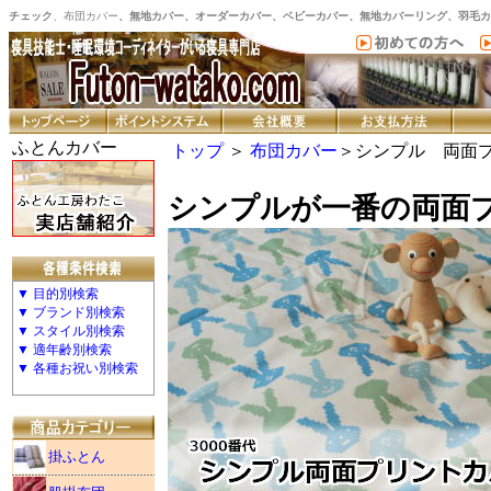
チェック
、布団カバー
、無地カバー、オーダーカバー、ベビーカバー、無地カバーリング、羽毛カ
ふとんカバー
トップ
＞
布団カバー
＞シンプル 両面
シンプルが一番の両面
▼ 目的別検索
▼ ブランド別検索
▼ スタイル別検索
▼ 適年齢別検索
▼ 各種お祝い別検索
掛ふとん