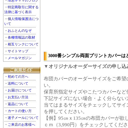
・
理恵子ママのブログ
・
特定商取引に関する
法律に基づく表示
・
個人情報保護法につ
いて
・
おふとんのなぞ
・
各種情報誌の取材
・
相互リンクについて
・
サイトマップ
3000番シンプル両面プリントカバー
・
メールマガジン
▼オリジナルオーダーサイズの申し込
・
初めての方へ
布団カバーのオーダーサイズをご希望
・
送料について
い。
・
お届けについて
保育所指定サイズやこたつカバーなど
・
お支払い方法
下記サイズにない場合・よく分らない
・
返品について
当てはまるサイズをチェックしてサイ
を押してください。
・
カートの使い方
【例】95㎝ｘ135㎝の布団カバーが欲し
・
迷子メールについて
ｃｍ（3,990円）をチェックしてくだ
・
ご来店のお客様へ