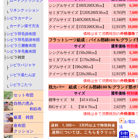
ムートンクッション
├
シングルサイズ【100X200X30㎝】
8,190円
6,30
リネンクッション
セミダブルサイズ【120X200X30㎝】
9,765円
7,60
└
├
シビラカーテン
ダブルサイズ【140X200X30㎝】
11,340円
8,80
カーテン採寸方法
クイーンサイズ【155X200X30㎝】
12,915円
10,00
└
価格は全て消費税別の
外税価格
├
シビラ羽毛掛布団
フラットシーツ組成：パイル部綿100％/グランド
├
シビラ羽毛肌掛布団
├
シビラ三層敷布団
サイズ
通常価格
特別価
└
シビラ羊毛敷布団
シングルサイズ【150x260㎝】
8,190円
6,30
├シビラ雑貨
セミダブルサイズ【170x260㎝】
9,765円
7,60
シビラパジャマ
ダブルサイズ【190x260㎝】
11,340円
8,80
├
クイーンサイズ【220x260㎝】
12,915円
10,00
シビラ湯たんぽ
├
価格は全て消費税別の
外税価格
シビラこたつ
枕カバー 組成：パイル部綿100％/グランド部ポ
└
サイズ
通常価格
特別価
セット布団
標準サイズ M 【43Ｘ63㎝】
2,100円
1,68
自然の恵み
BIGサイズ L 【50Ｘ70㎝】
2,625円
2,10
和紡布
価格は全て消費税別の
外税価格
厳選 雑貨
お電話
座布団
法
クッション