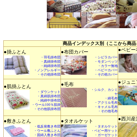
商品インデックス別（ここから商品
●ベビー
●掛ふとん
●布団カバー
・羽毛掛布団
・シビラカバー
・真綿掛布団
・モダンペッツ
・純綿掛布団
・カラー無地
・ノンアレルギー
・ベビーカバー
・その他掛布団
・その他カバー
●ジュニ
●毛布
●肌掛ふとん
・シルク、カシミ
・ダウンケット
ヤ
・真綿肌掛布団
・綿毛布
・純綿中掛布団
・アクリル毛布
・ウール100％肌掛
・キャメル毛布
・その他肌掛布団
・その他毛布
●西川産
●敷きふとん
●タオルケット
・低反発敷き布団
・タオルケット
・ウール敷ふとん
・ベビー用ケット
・固綿入敷き布団
・ガーゼケット