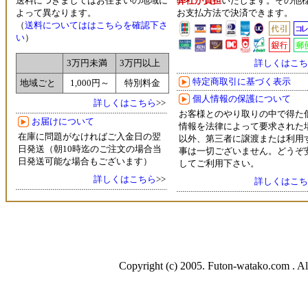
送料につきましてはお住まいの地域に
弊社が負担
いたします。その他
よって異なります。
お支払方法で決済できます。
（
送料についてははこちらを確認下さ
い
）
詳しくはこち
3万円未満
3万円以上
特定商取引に基づく表示
地域ごと
1,000円～
特別料金
個人情報の保護について
詳しくはこちら
>>
お客様とのやり取りの中で得た
お届けについて
情報を法律によって要求された
在庫に問題がなければご入金日の翌
以外、第三者に譲渡または利用
日発送（朝10時迄のご注文の場合当
事は一切ございません。どうぞ
日発送可能な場合もございます）
してご利用下さい。
詳しくはこちら
>>
詳しくはこち
Copyright (c) 2005. Futon-watako.com . Al