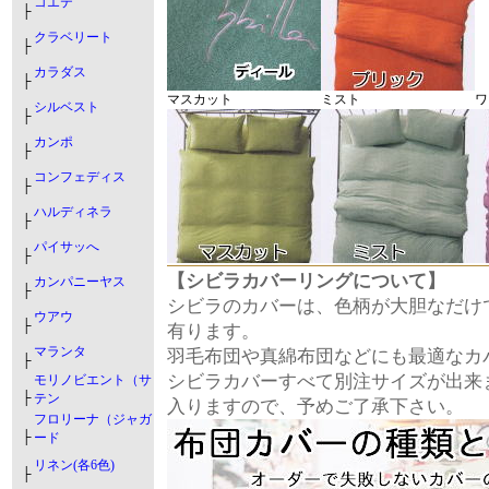
コエテ
├
クラベリート
├
カラダス
├
マスカット
ミスト
ワ
シルベスト
├
カンポ
├
コンフェディス
├
ハルディネラ
├
パイサッへ
├
【シビラカバーリングについて】
カンパニーヤス
├
シビラのカバーは、色柄が大胆なだけ
ウアウ
├
有ります。
マランタ
羽毛布団や真綿布団などにも最適なカ
├
シビラカバーすべて別注サイズが出来
モリノビエント（サ
├
テン
入りますので、予めご了承下さい。
フロリーナ（ジャガ
├
ード
リネン(各6色)
├