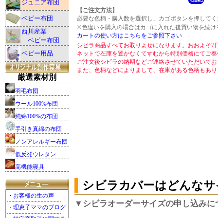
ジュニア布団
【ご注文方法】
ベビー布団
必要な色柄・購入数を選択し、カゴボタンを押してく
※色違いを購入の場合はカゴに入れた後買い物を続け
西川産業
カートの使い方はこちらをご参照下さい
ベビー布団
シビラ商品すべてお取りよせになります。おおよそ7
ベビー用品
ネットで在庫を置かなくてすむから特別価格にてご奉
ご注文後シビラの納期などご連絡させていただいてお
また、色柄などによりまして、在庫がある色柄もあり
厳選素材別
羽毛布団
ウール100%布団
純綿100%の布団
手引き真綿の布団
ノンアレルギー布団
低反発ウレタン
高機能寝具
シビラカバーはどんなサ
・
お客様の生の声
▼シビラオーダーサイズの申し込みに
・
理恵子ママのブログ