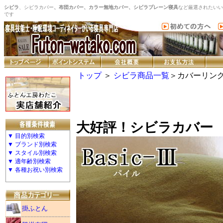
シビラ
、シビラカバー
、布団カバー、カラー無地カバー、シビラプレーン寝具
など厳選されたいい
です
トップ
＞
シビラ商品一覧
＞カバーリン
大好評！シビラカバー
▼ 目的別検索
▼ ブランド別検索
▼ スタイル別検索
▼ 適年齢別検索
▼ 各種お祝い別検索
掛ふとん