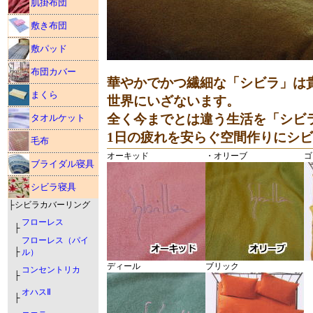
肌掛布団
敷き布団
敷パッド
布団カバー
華やかでかつ繊細な「シビラ」は
まくら
世界にいざないます。
全く今までとは違う生活を「シビ
タオルケット
1日の疲れを安らぐ空間作りにシ
毛布
オーキッド
・オリーブ
ゴ
ブライダル寝具
シビラ寝具
├シビラカバーリング
フローレス
├
フローレス（パイ
├
ル）
ディール
ブリック
コンセントリカ
├
オハスⅡ
├