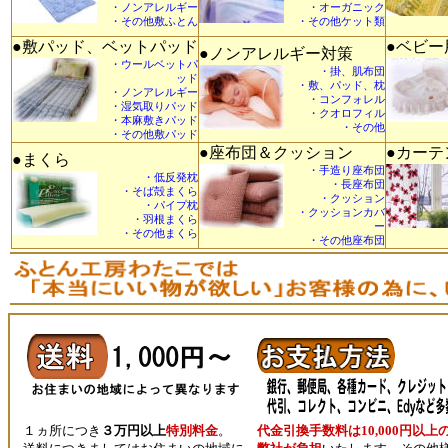
・ノンアレルギー
・オーガニック
・その他敷ふとん
・その他ケット類
●敷パッド、ベットパッド
●ベビー
●ノンアレルギー対策
・ウールベットパ
・掛、肌布団
ッド
・敷、パッド、枕
・ノンアレルギー
・コンフォレル
・湿気取りパッド
・クオロフィル
・本麻敷きパッド
・その他
・その他敷パッド
●座布団＆クッション
●カーテ
●まくら
・手造り座布団
・低反発枕
・長座布団
・そば殻まくら
・クッション
・パイプ枕
・クッションカバ
・羽根まくら
ー
・その他まくら
・その他座布団
１ヵ所につき
３万円以上
特別料金
。
代金引換手数料は10,000円以上