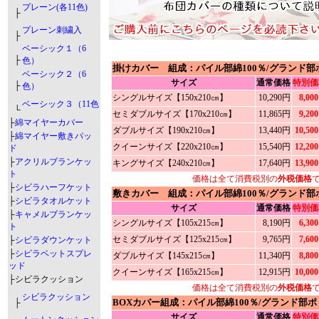
プレーン(各11色)
├
プレーン刺繍入
├
ベーシック１（6
├
色）
掛けカバー 組成：パイル部綿100％/グランド部
ベーシック２（6
サイズ
通常価格
特別価
├
色）
シングルサイズ【150x210㎝】
10,290円
8,00
ベーシック３（11色
└
セミダブルサイズ【170x210㎝】
11,865円
9,20
├
綿マイヤーカバー
ダブルサイズ【190x210㎝】
13,440円
10,50
├
綿マイヤー敷きパッ
クイーンサイズ【220x210㎝】
15,540円
12,20
ド
├
アクリルブランケッ
キングサイズ【240x210㎝】
17,640円
13,90
ト
価格は全て消費税別の
外税価格
├
シビラハーフケット
敷きカバー 組成：パイル部綿100％/グランド部
├
シビラタオルケット
サイズ
通常価格
特別価
├
キャメルブランケッ
シングルサイズ【105x215㎝】
8,190円
6,30
ト
セミダブルサイズ【125x215㎝】
9,765円
7,60
├
シビラダウンケット
├
シビラベットスプレ
ダブルサイズ【145x215㎝】
11,340円
8,80
ッド
クイーンサイズ【165x215㎝】
12,915円
10,00
├シビラクッション
価格は全て消費税別の
外税価格
シビラクッション
BOXカバー組成：パイル部綿100％/グランド部ポ
├
サイズ
通常価格
特別価