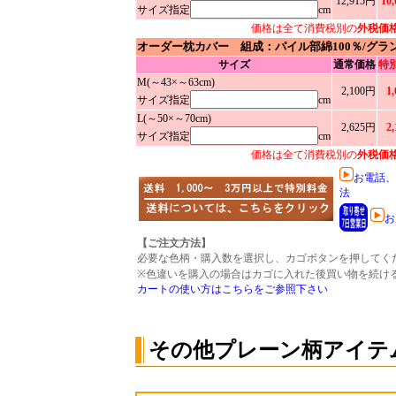
12,915円
10
サイズ指定
cm
価格は全て消費税別の
外税価
オーダー枕カバー 組成：パイル部綿100％/グラ
サイズ
通常価格
特
M(～43×～63cm)
2,100円
1
サイズ指定
cm
L(～50×～70cm)
2,625円
2
サイズ指定
cm
価格は全て消費税別の
外税価
お電話、
法
お
【ご注文方法】
必要な色柄・購入数を選択し、カゴボタンを押してく
※色違いを購入の場合はカゴに入れた後買い物を続け
カートの使い方はこちらをご参照下さい
その他プレーン柄アイテ