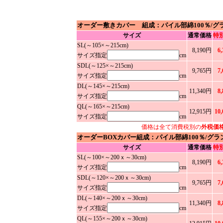
オーダー敷きカバー 組成：パイル部綿100％/グ
サイズ
通常価格
特
SL(～105×～215cm)
8,190円
6
サイズ指定
cm
SDL(～125×～215cm)
9,765円
7
サイズ指定
cm
DL(～145×～215cm)
11,340円
8
サイズ指定
cm
QL(～165×～215cm)
12,915円
10
サイズ指定
cm
価格は全て消費税別の
外税価
オーダーBOXカバー組成：パイル部綿100％/グラ
サイズ
通常価格
特
SL(～100×～200ｘ～30cm)
8,190円
6
サイズ指定
cm
SDL(～120×～200ｘ～30cm)
9,765円
7
サイズ指定
cm
DL(～140×～200ｘ～30cm)
11,340円
8
サイズ指定
cm
QL(～155×～200ｘ～30cm)