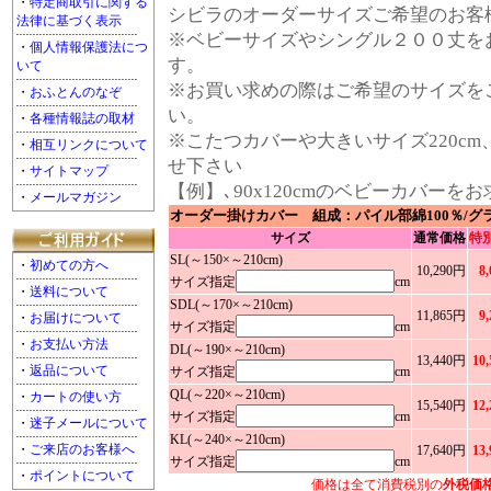
・
特定商取引に関する
シビラのオーダーサイズご希望のお客
法律に基づく表示
※ベビーサイズやシングル２００丈を
・
個人情報保護法につ
す。
いて
※お買い求めの際はご希望のサイズを
・
おふとんのなぞ
い。
・
各種情報誌の取材
※こたつカバーや大きいサイズ220cm
・
相互リンクについて
せ下さい
・
サイトマップ
【例】､90x120cmのベビーカバーを
・
メールマガジン
オーダー掛けカバー 組成：パイル部綿100％/グ
サイズ
通常価格
特
SL(～150×～210cm)
・
初めての方へ
10,290円
8
サイズ指定
cm
・
送料について
SDL(～170×～210cm)
11,865円
9
・
お届けについて
サイズ指定
cm
・
お支払い方法
DL(～190×～210cm)
13,440円
10
・
返品について
サイズ指定
cm
QL(～220×～210cm)
・
カートの使い方
15,540円
12
サイズ指定
cm
・
迷子メールについて
KL(～240×～210cm)
・
ご来店のお客様へ
17,640円
13
サイズ指定
cm
・
ポイントについて
価格は全て消費税別の
外税価